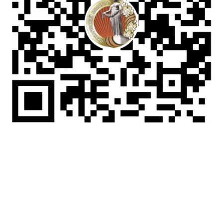
pmk@ksp.gov.spb.ru
+7 (812) 246-45-81
195273, Санкт-Петербург, пр. Непокоренных, д. 72
2009-2025 ©️Пискарёвское
мемориальное кладбище, Санкт-
Петербург
Политика обработки
персональных данных