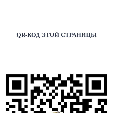
QR-КОД ЭТОЙ СТРАНИЦЫ
О мемориале
Посетителям
История и литература
Правила посещения
Проекты
Схема мемориала
Книги памяти
Как добраться
Контакты
Гостевая книга
Новости
Цифровая
экскурсия