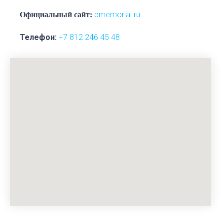
pmemorial.ru
Официальный сайт:
Телефон
:
+7 812 246 45 48
Администрация СПБ ГКУ «Пискаревское
мемориальное кладбище» убедительно просит родных
и близких привести в порядок могилы захороненных
на индивидуальных гражданских участках! По
вопросам перерегистрации индивидуальных
захоронений просим обращаться в архив учреждения
по телефону: +7 (931) 326-36-10.