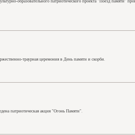
культурно-образовательного патриотического проекта "Поезд памяти" пр
Профила
монумен
овости
ржественно-траурная церемония в День памяти и скорби.
едена патриотическая акция "Огонь Памяти".