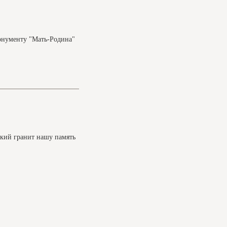
онументу "Мать-Родина"
ский гранит нашу память