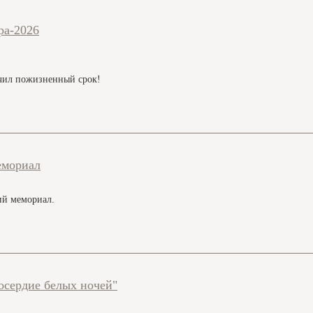
ра-2026
учил пожизненный срок!
емориал
ий мемориал.
осердие белых ночей"