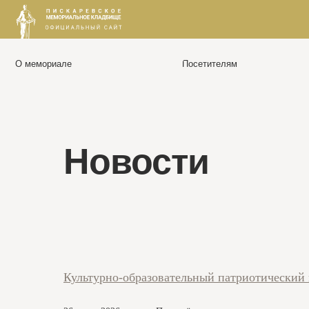
О мемориале
Посетителям
Посетителям
О
Правила посещения
О 
Новости
Как добраться
Ис
Схема мемориала
Фо
Доступная среда
Па
Кн
Записаться на экскурсию
Гостевая книга
Пр
Культурно-образовательный патриотический 
Ал