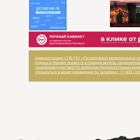
Администрация СПБ ГКУ «Пискаревское мемориальное к
родных и близких привести в порядок могилы захороненн
гражданских участках! По вопросам перерегистрации ин
обращаться в архив учреждения по телефону: +7 (931) 32