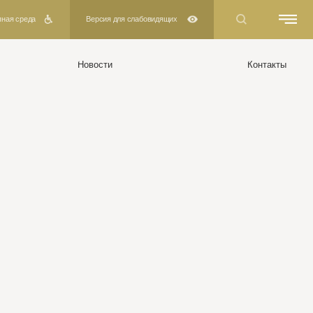
Версия для слабовидящих
Новости
Контакты
реждении
ы
ра организации
нформация об учреждении
аты независимой оценки
действие коррупции
ьная линия "Нет коррупции!"
труда
ты