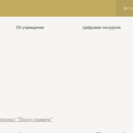
Доступная среда
Об учреждении
Цифровая экскурсия
 мемориале
Об уч
мемориале
Контакт
тория и литература
Структу
то и видео
Общая и
ртнёры
Результ
иги памяти
Противо
оекты
Специал
проект "Поезд памяти"
лея памяти
Охрана 
Докумен