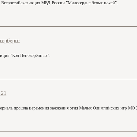
я Всероссийская акция МВД России "Милосердие белых ночей".
тербурге
диция "Код Непокорённых".
 21
емориала прошла церемония зажжения огня Малых Олимпийских игр МО 