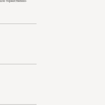
ошло торжественно-
ктический текущий уход за
том "Мать-Родина"