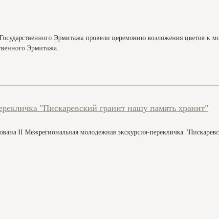
и Государственного Эрмитажа провели церемонию возложения цветов к м
ственного Эрмитажа.
ерекличка "Пискаревский гранит нашу память хранит"
зована II Межрегиональная молодежная экскурсия-перекличка "Пискарев