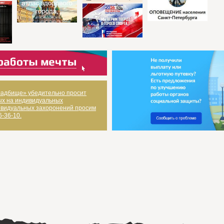
ладбище» убедительно просит
ых на индивидуальных
дивидуальных захоронений просим
6-36-10.