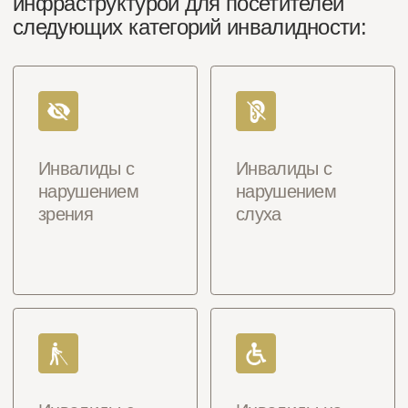
Инвалиды с
Инвалиды с
Цифровая экскурсия
нарушением
нарушением
Новости
зрения
слуха
Инвалиды с
Инвалиды на
нарушением
кресле-коляске
опорно-
двигательного
аппарата
Инвалиды с
нарушением
интеллекта