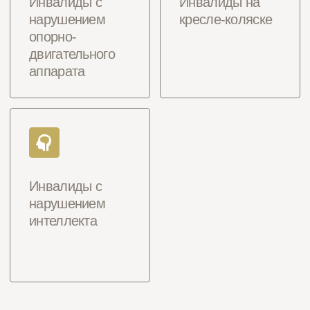
Все объекты доступны для
всех категорий посетителей с
инвалидностью
Объект
Информация о
предоставлении
услуги
Вечный
огонь
Музейный
павильон