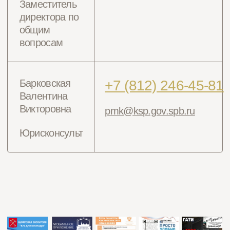
Проекты
Схема мемориала
Книги памяти
Как добраться
Контакты
Гостевая книга
Новости
Цифровая
экскурсия
pmk@ksp.gov.spb.ru
+7 (812) 246-45-81
195273, Санкт-Петербург, пр. Непокоренных, д. 72
2009-2025 ©️Пискарёвское
мемориальное кладбище, Санкт-
Петербург