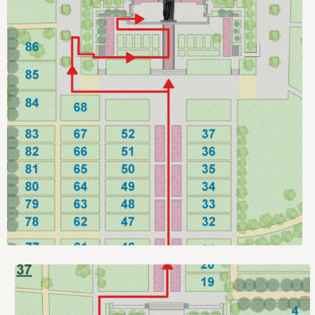
за обеспечение доступности объектов:
ФИО
Контакты
+7 (812) 680-25-54
Водовозов
Дмитрий
Валентинович
pmk@ksp.gov.spb.ru
Заместитель
директора по
общим
вопросам
+7 (812) 246-45-81
Барковская
Валентина
Викторовна
pmk@ksp.gov.spb.ru
Юрисконсульт