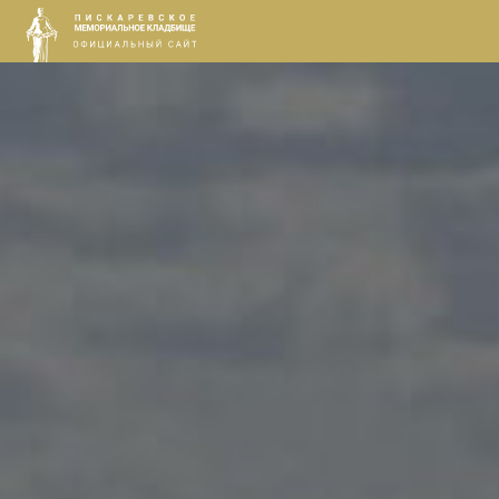
Посетителям
О
Правила посещения
О 
Как добраться
Ис
Схема мемориала
Фо
Доступная среда
Па
Кн
Записаться на экскурсию
Гостевая книга
Пр
Ал