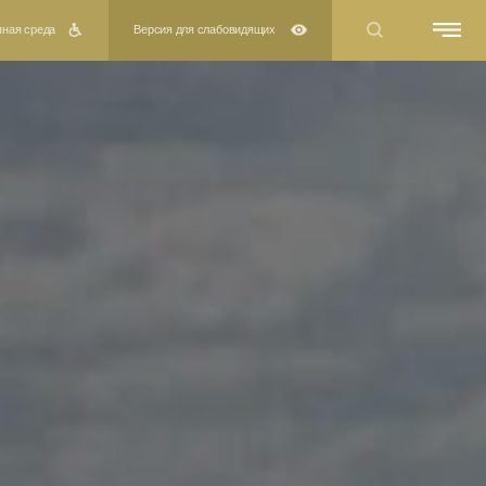
Версия для слабовидящих
реждении
ы
ра организации
нформация об учреждении
аты независимой оценки
действие коррупции
ьная линия "Нет коррупции!"
труда
ты