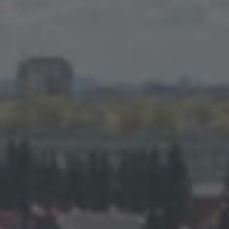
Профила
монумен
овости