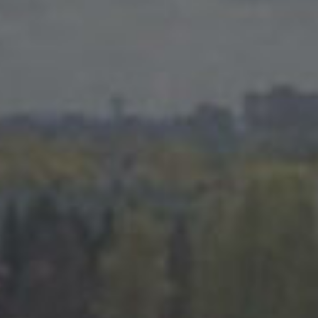
ктический текущий уход за
том "Мать-Родина"