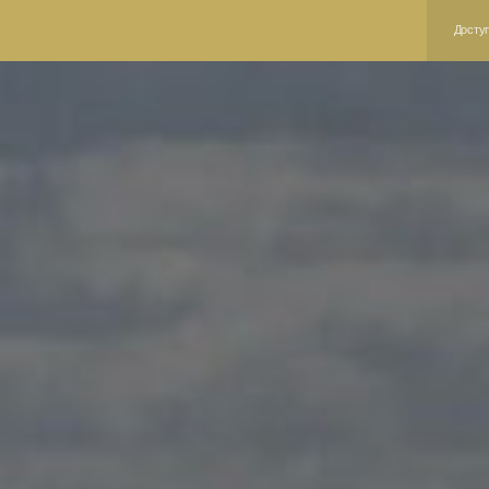
Доступная среда
 мемориале
Об уч
мемориале
Контакт
тория и литература
Структу
то и видео
Общая и
ртнёры
Результ
иги памяти
Противо
оекты
Специал
лея памяти
Охрана 
Докумен