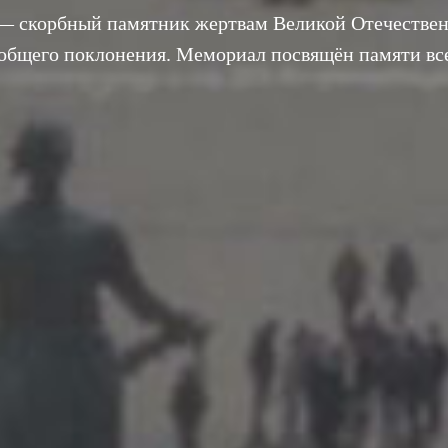
— скорбный памятник жертвам Великой Отечествен
еобщего поклонения. Мемориал посвящён памяти вс