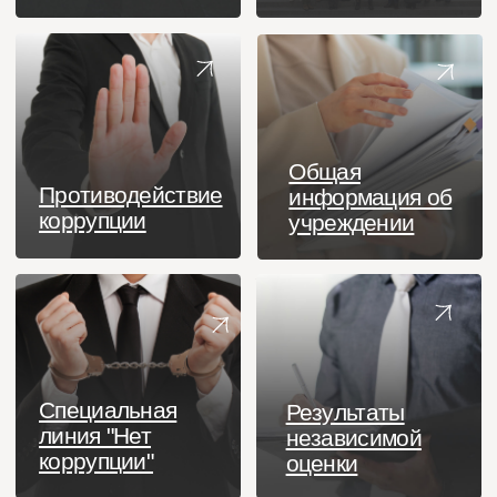
Цифровая экскурсия
коррупции
учреждении
Новости
Специальная
Результаты
линия "Нет
независимой
коррупции"
оценки
Охрана
Документы
труда
Профилактический