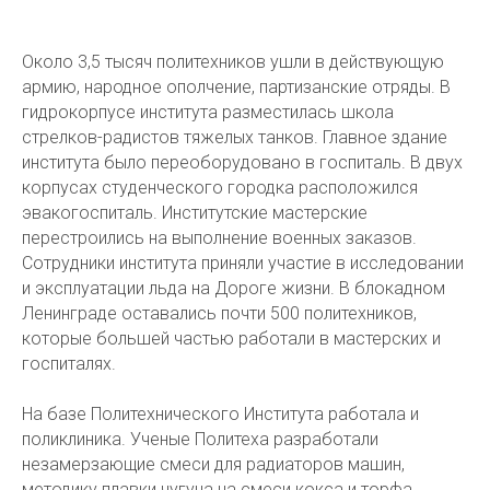
Около 3,5 тысяч политехников ушли в действующую
армию, народное ополчение, партизанские отряды. В
гидрокорпусе института разместилась школа
стрелков-радистов тяжелых танков. Главное здание
института было переоборудовано в госпиталь. В двух
корпусах студенческого городка расположился
эвакогоспиталь. Институтские мастерские
перестроились на выполнение военных заказов.
Сотрудники института приняли участие в исследовании
и эксплуатации льда на Дороге жизни. В блокадном
Ленинграде оставались почти 500 политехников,
которые большей частью работали в мастерских и
госпиталях.
На базе Политехнического Института работала и
поликлиника. Ученые Политеха разработали
незамерзающие смеси для радиаторов машин,
методику плавки чугуна на смеси кокса и торфа.