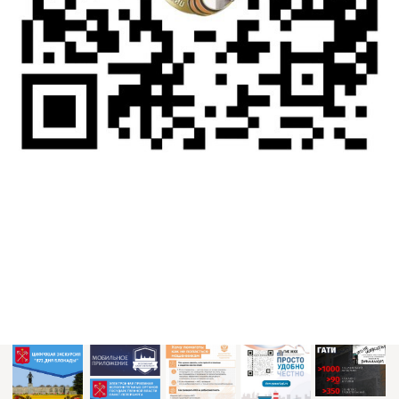
pmk@ksp.gov.spb.ru
+7 (812) 246-45-81
195273, Санкт-Петербург, пр. Непокоренных, д. 72
2009-2025 ©️Пискарёвское
мемориальное кладбище, Санкт-
Петербург
Политика обработки
персональных данных