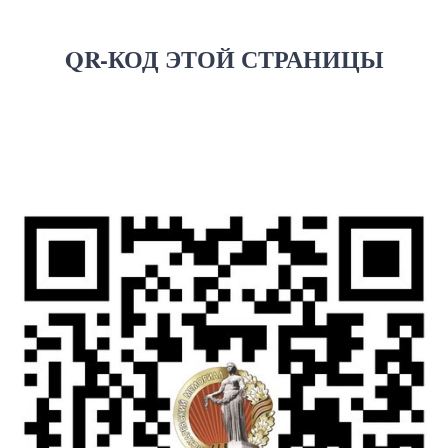
QR-КОД ЭТОЙ СТРАНИЦЫ
О мемориале
Посетителям
История и литература
Правила посещения
Проекты
Схема мемориала
Книги памяти
Как добраться
Контакты
Гостевая книга
Новости
Цифровая
экскурсия