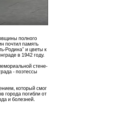
довщины полного
н почтил память
ь-Родина" и цветы к
нграде в 1942 году.
мемориальной стене-
рада - поэтессы
ением, который смог
в города погибли от
ода и болезней.