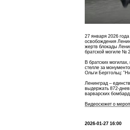
27 января 2026 год
освобождения Ленин
жертв блокады Ленин
братской могиле № 2
В братских могилах,
стелле за монументо
Ольги Берггольц: "Ни
Ленинград – единст
выдержать 872-дневн
варварских бомбарди
Видеосюжет о мероп
2026-01-27 16:00