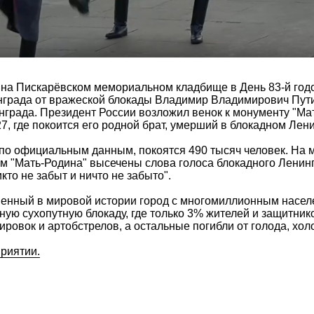
а на Пискарёвском мемориальном кладбище в День 83-й го
града от вражеской блокады Владимир Владимирович Пути
града. Президент России возложил венок к монументу "Мат
7, где покоится его родной брат, умерший в блокадном Лени
 по официальным данным, покоятся 490 тысяч человек. На 
м "Мать-Родина" высечены слова голоса блокадного Ленинг
кто не забыт и ничто не забыто".
венный в мировой истории город с многомиллионным насел
ую сухопутную блокаду, где только 3% жителей и защитнико
ровок и артобстрелов, а остальные погибли от голода, хол
риятии.