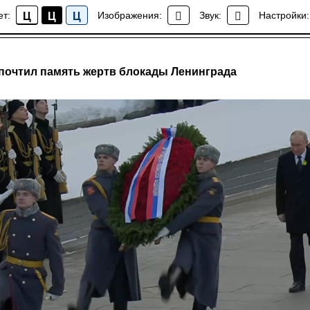
ет:
Изображения:
Звук:
Настройки:
Ц
Ц
Ц
Новости
почтил память жертв блокады Ленинграда