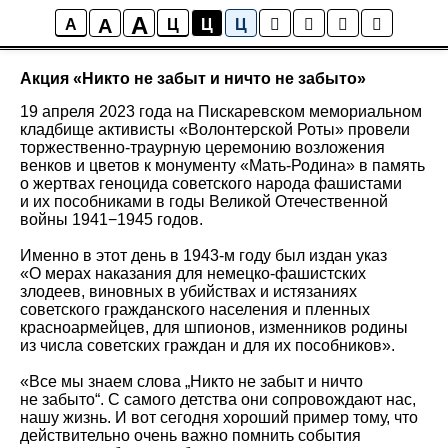
A
A
Новости
A
Ц
Ц
Ц
Акция «Никто не забыт и ничто не забыто»
19 апреля 2023 года на Пискаревском мемориальном
кладбище активисты «Волонтерской Роты» провели
торжественно-траурную церемонию возложения
венков и цветов к монументу «Мать-Родина» в память
о жертвах геноцида советского народа фашистами
и их пособниками в годы Великой Отечественной
войны 1941−1945 годов.
Именно в этот день в 1943-м году был издан указ
«О мерах наказания для немецко-фашистских
злодеев, виновных в убийствах и истязаниях
советского гражданского населения и пленных
красноармейцев, для шпионов, изменников родины
из числа советских граждан и для их пособников».
«Все мы знаем слова „Никто не забыт и ничто
не забыто“. С самого детства они сопровождают нас,
нашу жизнь. И вот сегодня хороший пример тому, что
действительно очень важно помнить события