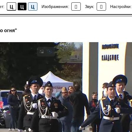
ет:
Изображения:
Звук:
Настройки:
Ц
Ц
Ц
Новости
о огня"