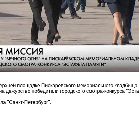
верхней площадке Пискарёвского мемориального кладбища у
на дежурство победители городского смотра-конкурса "Эст
ла "Санкт-Петербург".