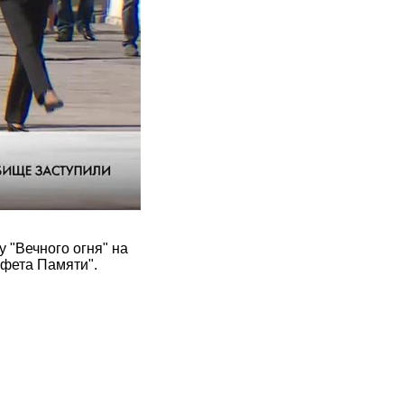
 "Вечного огня" на
афета Памяти".