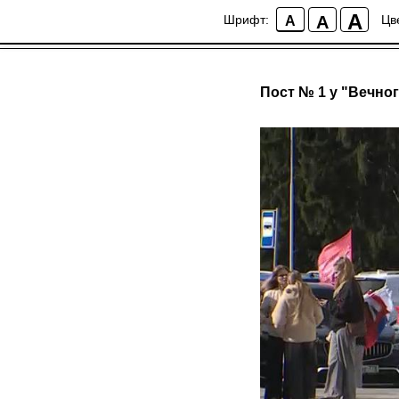
A
A
Шрифт:
Цв
A
Пост № 1 у "Вечног