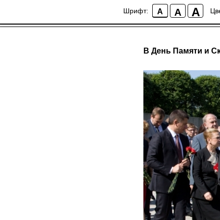
A
A
Шрифт:
Цв
A
В День Памяти и С