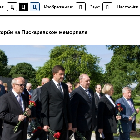
ет:
Изображения:
Звук:
Настройки:
Ц
Ц
Ц
Новости
корби на Пискаревском мемориале