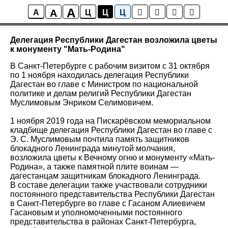
A
A
Новости
A
Ц
Ц
Ц
Делегация Республики Дагестан возложила цветы
к монументу "Мать-Родина"
В Санкт-Петербурге с рабочим визитом с 31 октября
по 1 ноября находилась делегация Республики
Дагестан во главе с Министром по национальной
политике и делам религий Республики Дагестан
Муслимовым Энриком Селимовичем.
1 ноября 2019 года на Пискарёвском мемориальном
кладбище делегация Республики Дагестан во главе с
Э. С. Муслимовым почтила память защитников
блокадного Ленинграда минутой молчания,
возложила цветы к Вечному огню и монументу «Мать-
Родина», а также памятной плите воинам —
дагестанцам защитникам блокадного Ленинграда.
В составе делегации также участвовали сотрудники
постоянного представительства Республики Дагестан
в Санкт-Петербурге во главе с Гасаном Алиевичем
Гасановым и уполномоченными постоянного
представительства в районах Санкт-Петербурга,