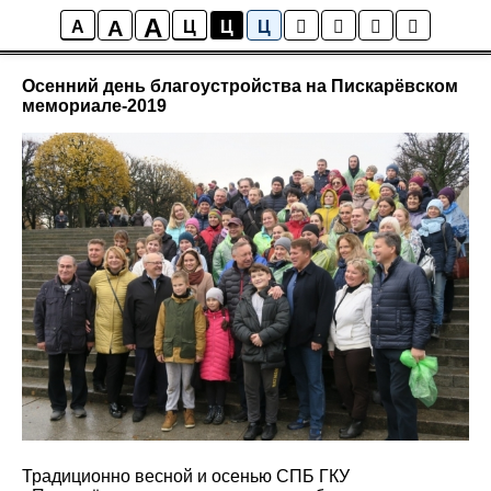
A
A
Новости
A
Ц
Ц
Ц
Осенний день благоустройства на Пискарёвском
мемориале-2019
Традиционно весной и осенью СПБ ГКУ