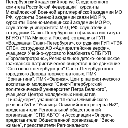
Петербургский кадетский корпус Следственного
комитета Российской Федерации", курсанты
Михайловской Военной артиллерийской академии МО
РФ, курсанты Военной академии связи МО РФ,
курсанты Военно-медицинской академии МО РФ,
слушатели университета МВД РФ, слушатели и
сотрудники Санкт-Петербургского филиала института
ВГУЮ (РПА Минюста России), сотрудники ГУП
«Водоканал Санкт-Петербурга», сотрудники ГУП «ТЭК
СПБ», сотрудники АО «Адмиралтейские верфи»,
учащиеся Учебно-курсового Комбината СПБ ГУП
«Горэлектротранс», Региональное детско-юношеское
гражданско-патриотическое общественное движение
"Союз юных петербуржцев" Санкт-Петербургского
городского Дворца творчества юных, ПМК
"Бригантина", ПМК «Эврика», Центр патриотического
воспитания молодежи "Санкт-Петербургский
политехнический университет Петра Великого",
учащиеся Центра молодежных инициатив
"Тинэйджер+", учащиеся "Школы Олимпийского
резерва №1 и "Училища Олимпийского резерва №2",
представители Региональной общественной
организации "СПБ АВТО" и Ассоциации «Опора»,
представители Общественной организации "Весно
живые", представители Регионального