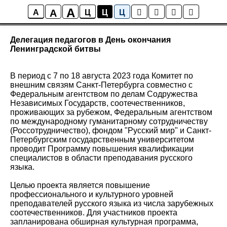
A
A
Новости
A
Ц
Ц
Ц
Делегация педагогов в День окончания
Ленинградской битвы
В период с 7 по 18 августа 2023 года Комитет по
внешним связям Санкт-Петербурга совместно с
Федеральным агентством по делам Содружества
Независимых Государств, соотечественников,
проживающих за рубежом, Федеральным агентством
по международному гуманитарному сотрудничеству
(Россотрудничество), фондом "Русский мир" и Санкт-
Петербургским государственным университетом
проводит Программу повышения квалификации
специалистов в области преподавания русского
языка.
Целью проекта является повышение
профессионального и культурного уровней
преподавателей русского языка из числа зарубежных
соотечественников. Для участников проекта
запланирована обширная культурная программа,