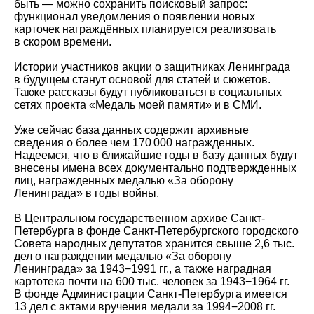
быть — можно сохранить поисковый запрос:
функционал уведомления о появлении новых
карточек награждённых планируется реализовать
в скором времени.
Истории участников акции о защитниках Ленинграда
в будущем станут основой для статей и сюжетов.
Также рассказы будут публиковаться в социальных
сетях проекта «Медаль моей памяти» и в СМИ.
Уже сейчас база данных содержит архивные
сведения о более чем 170 000 награжденных.
Надеемся, что в ближайшие годы в базу данных будут
внесены имена всех документально подтвержденных
лиц, награжденных медалью «За оборону
Ленинграда» в годы войны.
В Центральном государственном архиве Санкт-
Петербурга в фонде Санкт-Петербургского городского
Совета народных депутатов хранится свыше 2,6 тыс.
дел о награждении медалью «За оборону
Ленинграда» за 1943−1991 гг., а также наградная
картотека почти на 600 тыс. человек за 1943−1964 гг.
В фонде Администрации Санкт-Петербурга имеется
13 дел с актами вручения медали за 1994−2008 гг.