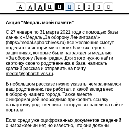
A
A
Новости
A
Ц
Ц
Ц
Акция "Медаль моей памяти"
С 27 января по 31 марта 2021 года с помощью базы
данных «Медаль „За оборону Ленинграда“»
(
https://medal.spbarchives.ru
) все желающие смогут
поделиться историями о своих близких героях-
защитниках, которые были награждены медалью
«За оборону Ленинграда». Для этого нужно найти
карточку своего родственника в базе, написать
краткий рассказ и отправить на почту
medal@spbarchives.ru
.
В небольшом рассказе нужно указать, чем занимался
ваш родственник, где работал, и какой вклад внес
в оборону нашего города. Также вместе
с информацией необходимо прикрепить ссылку
на карточку родственника, которую вы нашли на сайте
портала.
Если среди уже оцифрованных документов сведений
о награждении нет, но известно, что они должны