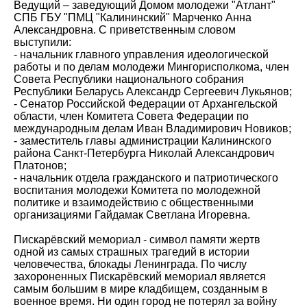
Ведущий – заведующий Домом молодежи "Атлант"
СПБ ГБУ "ПМЦ "Калининский" Марченко Анна
Александровна. С приветственным словом
выступили:
- начальник главного управления идеологической
работы и по делам молодежи Мингорисполкома, член
Совета Республики национального собрания
Республики Беларусь Александр Сергеевич Лукьянов;
- Сенатор Российской Федерации от Архангельской
области, член Комитета Совета Федерации по
международным делам Иван Владимирович Новиков;
- заместитель главы администрации Калининского
района Санкт-Петербурга Николай Александрович
Платонов;
- начальник отдела гражданского и патриотического
воспитания молодежи Комитета по молодежной
политике и взаимодействию с общественными
организациями Гайдамак Светлана Игоревна.
Пискарёвский мемориал - символ памяти жертв
одной из самых страшных трагедий в истории
человечества, блокады Ленинграда. По числу
захороненных Пискарёвский мемориал является
самым большим в мире кладбищем, созданным в
военное время. Ни один город не потерял за войну