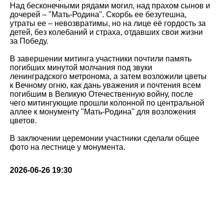
Над бесконечными рядами могил, над прахом сынов и
дочерей – "Мать-Родина". Скорбь ее безутешна,
утраты ее – невозвратимы, но на лице её гордость за
детей, без колебаний и страха, отдавших свои жизни
за Победу.
В завершении митинга участники почтили память
погибших минутой молчания под звуки
ленинградского метронома, а затем возложили цветы
к Вечному огню, как дань уважения и почтения всем
погибшим в Великую Отечественную войну, после
чего митингующие прошли колонной по центральной
аллее к монументу "Мать-Родина" для возложения
цветов.
В заключении церемонии участники сделали общее
фото на лестнице у монумента.
2026-06-26 19:30