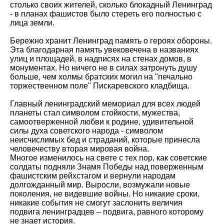
столько своих жителей, сколько блокадный Ленинград
- в планах фашистов было стереть его полностью с
лица земли.
Бережно хранит Ленинград память о героях обороны.
Эта благодарная память увековечена в названиях
улиц и площадей, в надписях на стенах домов, в
монументах. Но ничего не в силах затронуть душу
больше, чем холмы братских могил на "печально
торжественном поле" Пискаревского кладбища.
Главный ленинградский мемориал для всех людей
планеты стал символом стойкости, мужества,
самоотверженной любви к родине, удивительной
силы духа советского народа - символом
неисчислимых бед и страданий, которые принесла
человечеству вторая мировая война.
Многое изменилось на свете с тех пор, как советские
солдаты подняли Знамя Победы над поверженным
фашистским рейхстагом и вернули народам
долгожданный мир. Выросли, возмужали новые
поколения, не видевшие войны. Но никакие сроки,
никакие события не смогут заслонить величия
подвига ленинградцев – подвига, равного которому
не знает история.