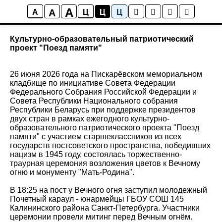
A
A
Новости
A
Ц
Ц
Ц
Культурно-образовательный патриотический
проект "Поезд памяти"
26 июня 2026 года на Пискарёвском мемориальном
кладбище по инициативе Совета Федерации
Федерального Собрания Российской Федерации и
Совета Республики Национального собрания
Республики Беларусь при поддержке президентов
двух стран в рамках ежегодного культурно-
образовательного патриотического проекта "Поезд
памяти" с участием старшеклассников из всех
государств постсоветского пространства, победивших
нацизм в 1945 году, состоялась торжественно-
траурная церемония возложения цветов к Вечному
огню и монументу "Мать-Родина".
В 18:25 на пост у Вечного огня заступил молодежный
Почетный караул - юнармейцы ГБОУ СОШ 145
Калининского района Санкт-Петербурга. Участники
церемонии провели митинг перед Вечным огнём.