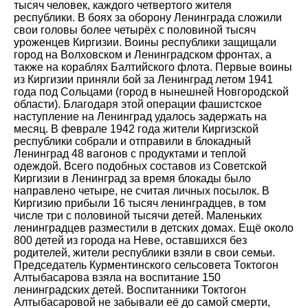
тысяч человек, каждого четвертого жителя
республики. В боях за оборону Ленинграда сложили
свои головы более четырёх с половиной тысяч
уроженцев Киргизии. Воины республики защищали
город на Волховском и Ленинградском фронтах, а
также на кораблях Балтийского флота. Первые воины
из Киргизии приняли бой за Ленинград летом 1941
года под Сольцами (город в нынешней Новгородской
области). Благодаря этой операции фашистское
наступление на Ленинград удалось задержать на
месяц. В феврале 1942 года жители Киргизской
республики собрали и отправили в блокадный
Ленинград 48 вагонов с продуктами и теплой
одеждой. Всего подобных составов из Советской
Киргизии в Ленинград за время блокады было
направлено четыре, не считая личных посылок. В
Киргизию прибыли 16 тысяч ленинградцев, в том
числе три с половиной тысячи детей. Маленьких
ленинградцев разместили в детских домах. Ещё около
800 детей из города на Неве, оставшихся без
родителей, жители республики взяли в свои семьи.
Председатель Курментинского сельсовета Токтогон
Алтыбасарова взяла на воспитание 150
ленинградских детей. Воспитанники Токтогон
Алтыбасаровой не забывали её до самой смерти,