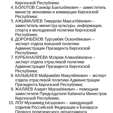
Киргизской Республики;
БО́ЛОТОВ Санжа́р Бактыбе́кович – заместитель
министр экономики и коммерции Киргизской
Республики;
АЖЫМАЛИ́ЕВ Тимурла́н Максатбе́кович –
заместитель министра культуры, информации,
спорта и молодежной политики Киргизской
Республики;
ДОРОНБЕ́КОВ Тургумбе́к Осконбе́кович –
эксперт отдела внешней политики
Администрации Президента Киргизской
Республики;
КУРБАНАЛИ́ЕВА Мээ́рим Алмазбе́ковна –
эксперт отдела отраслевой политики
Администрации Президента Киргизской
Республики;
КАЛЫБА́ЕВ Майрамбе́к Макулбе́кович – эксперт
отдела отраслевой политики Администрации
Президента Киргизской Республики;
ЖАЛИ́ЕВ Азире́т Мурзабе́кович – помощник
заместителя Председателя Кабинета Министров
Киргизской Республики;
ЛО́У Мухамме́д Ысы́рович – заведующий
отделом Российской Федерации и Беларуси
Первого политического департамента