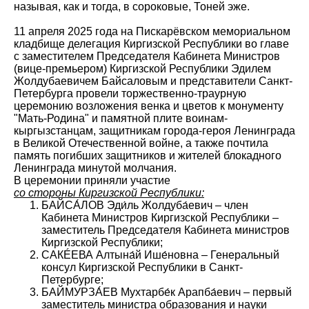
называя, как и тогда, в сороковые, Тоней эже.
11 апреля 2025 года на Пискарёвском мемориальном
кладбище делегация Киргизской Республики во главе
с заместителем Председателя Кабинета Министров
(вице-премьером) Киргизской Республики Эдилем
Жолдубаевичем Байсаловым и представители Санкт-
Петербурга провели торжественно-траурную
церемонию возложения венка и цветов к монументу
"Мать-Родина" и памятной плите воинам-
кыргызстанцам, защитникам города-героя Ленинграда
в Великой Отечественной войне, а также почтила
память погибших защитников и жителей блокадного
Ленинграда минутой молчания.
В церемонии приняли участие
со стороны Киргизской Республики:
БАЙСА́ЛОВ Эди́ль Жолдуба́евич – член
Кабинета Министров Киргизской Республики –
заместитель Председателя Кабинета министров
Киргизской Республики;
САКÉЕВА Алтына́й Ише́новна – Генеральный
консул Киргизской Республики в Санкт-
Петербурге;
БАЙМУРЗА́ЕВ Мухтарбе́к Арапба́евич – первый
заместитель министра образования и науки