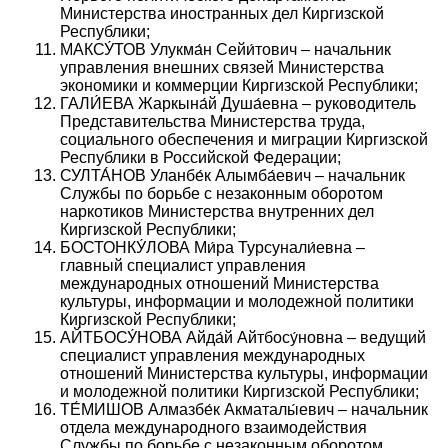
Министерства иностранных дел Киргизской
Республики;
МАКСУ́ТОВ Улукма́н Сейи́тович – начальник
управления внешних связей Министерства
экономики и коммерции Киргизской Республики;
ГАЛИ́ЕВА Жаркына́й Душа́евна – руководитель
Представительства Министерства труда,
социального обеспечения и миграции Киргизской
Республики в Российской Федерации;
СУЛТА́НОВ Уланбе́к Алымба́евич – начальник
Службы по борьбе с незаконным оборотом
наркотиков Министерства внутренних дел
Киргизской Республики;
БОСТОНКУ́ЛОВА Ми́ра Турсунали́евна –
главный специалист управления
международных отношений Министерства
культуры, информации и молодежной политики
Киргизской Республики;
АЙТБОСУ́НОВА
Айда́й Айтбосу́новна – ведущий
специалист управления международных
отношений Министерства культуры, информации
и молодежной политики Киргизской Республики;
ТЕ́МИШОВ Алмазбе́к Акматалы́евич – начальник
отдела международного взаимодействия
Службы по борьбе с незаконным оборотом