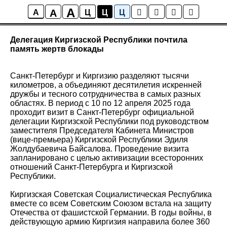
A
A
Новости
A
Ц
Ц
Ц
Делегация Киргизской Республики почтила
память жертв блокады
Санкт-Петербург и Киргизию разделяют тысячи
километров, а объединяют десятилетия искренней
дружбы и тесного сотрудничества в самых разных
областях. В период с 10 по 12 апреля 2025 года
проходит визит в Санкт-Петербург официальной
делегации Киргизской Республики под руководством
заместителя Председателя Кабинета Министров
(вице-премьера) Киргизской Республики Эдиля
Жолдубаевича Байсалова. Проведение визита
запланировано с целью активизации всесторонних
отношений Санкт-Петербурга и Киргизской
Республики.
Киргизская Советская Социалистическая Республика
вместе со всем Советским Союзом встала на защиту
Отечества от фашистской Германии. В годы войны, в
действующую армию Киргизия направила более 360