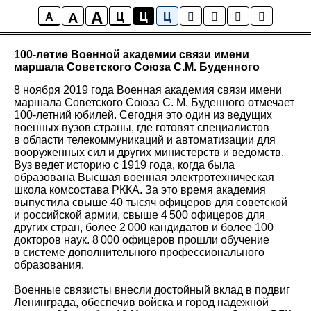
A
A
Новости
A
Ц
Ц
Ц
100-летие Военной академии связи имени
маршала Советского Союза С.М. Буденного
8 ноября 2019 года Военная академия связи имени
маршала Советского Союза С. М. Буденного отмечает
100-летний юбилей. Сегодня это один из ведущих
военных вузов страны, где готовят специалистов
в области телекоммуникаций и автоматизации для
вооруженных сил и других министерств и ведомств.
Вуз ведет историю с 1919 года, когда была
образована Высшая военная электротехническая
школа комсостава РККА. За это время академия
выпустила свыше 40 тысяч офицеров для советской
и российской армии, свыше 4 500 офицеров для
других стран, более 2 000 кандидатов и более 100
докторов наук. 8 000 офицеров прошли обучение
в системе дополнительного профессионального
образования.
Военные связисты внесли достойный вклад в подвиг
Ленинграда, обеспечив войска и город надежной