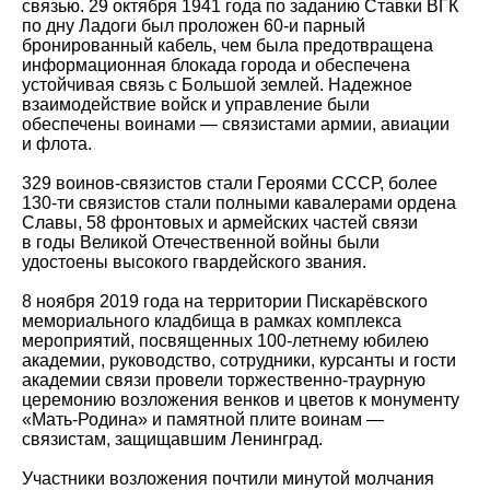
связью. 29 октября 1941 года по заданию Ставки ВГК
по дну Ладоги был проложен 60-и парный
бронированный кабель, чем была предотвращена
информационная блокада города и обеспечена
устойчивая связь с Большой землей. Надежное
взаимодействие войск и управление были
обеспечены воинами — связистами армии, авиации
и флота.
329 воинов-связистов стали Героями СССР, более
130-ти связистов стали полными кавалерами ордена
Славы, 58 фронтовых и армейских частей связи
в годы Великой Отечественной войны были
удостоены высокого гвардейского звания.
8 ноября 2019 года на территории Пискарёвского
мемориального кладбища в рамках комплекса
мероприятий, посвященных 100-летнему юбилею
академии, руководство, сотрудники, курсанты и гости
академии связи провели торжественно-траурную
церемонию возложения венков и цветов к монументу
«Мать-Родина» и памятной плите воинам —
связистам, защищавшим Ленинград.
Участники возложения почтили минутой молчания