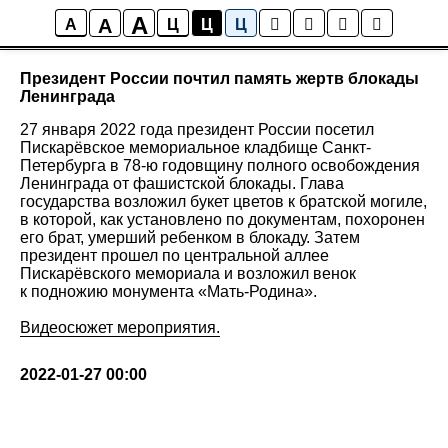
A
A
Новости
A
Ц
Ц
Ц
Президент России почтил память жертв блокады
Ленинграда
27 января 2022 года президент России посетил
Пискарёвское мемориальное кладбище Санкт-
Петербурга в 78-ю годовщину полного освобождения
Ленинграда от фашистской блокады. Глава
государства возложил букет цветов к братской могиле,
в которой, как установлено по документам, похоронен
его брат, умерший ребенком в блокаду. Затем
президент прошел по центральной аллее
Пискарёвского мемориала и возложил венок
к подножию монумента «Мать-Родина».
Видеосюжет мероприятия.
2022-01-27 00:00