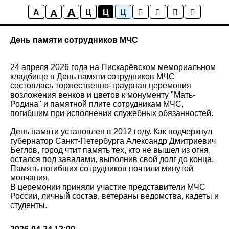
A
A
Новости
A
Ц
Ц
Ц
День памяти сотрудников МЧС
24 апреля 2026 года на Пискарёвском мемориальном
кладбище в День памяти сотрудников МЧС
состоялась торжественно-траурная церемония
возложения венков и цветов к монументу "Мать-
Родина" и памятной плите сотрудникам МЧС,
погибшим при исполнении служебных обязанностей.
День памяти установлен в 2012 году. Как подчеркнул
губернатор Санкт-Петербурга Александр Дмитриевич
Беглов, город чтит память тех, кто не вышел из огня,
остался под завалами, выполнив свой долг до конца.
Память погибших сотрудников почтили минутой
молчания.
В церемонии приняли участие представители МЧС
России, личный состав, ветераны ведомства, кадеты и
студенты.