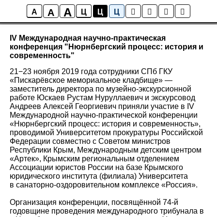
A
A
Новости
A
Ц
Ц
Ц
IV Международная научно-практическая
конференция "Нюрнбергский процесс: история и
современность"
21−23 ноября 2019 года сотрудники СПб ГКУ
«Пискарёвское мемориальное кладбище» —
заместитель директора по музейно-экскурсионной
работе Юскаев Рустам Нуруллаевич и экскурсовод
Андреев Алексей Георгиевич приняли участие в IV
Международной научно-практической конференции
«Нюрнбергский процесс: история и современность»,
проводимой Университетом прокуратуры Российской
Федерации совместно с Советом министров
Республики Крым, Международным детским центром
«Артек», Крымским региональным отделением
Ассоциации юристов России на базе Крымского
юридического института (филиала) Университета
в санаторно-оздоровительном комплексе «Россия».
Организация конференции, посвящённой 74-й
годовщине проведения международного трибунала в