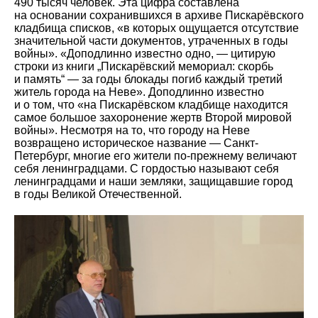
490 тысяч человек. Эта цифра составлена
на основании сохранившихся в архиве Пискарёвского
кладбища списков, «в которых ощущается отсутствие
значительной части документов, утраченных в годы
войны». «Доподлинно известно одно, — цитирую
строки из книги „Пискарёвский мемориал: скорбь
и память“ — за годы блокады погиб каждый третий
житель города на Неве». Доподлинно известно
и о том, что «на Пискарёвском кладбище находится
самое большое захоронение жертв Второй мировой
войны». Несмотря на то, что городу на Неве
возвращено историческое название — Санкт-
Петербург, многие его жители по-прежнему величают
себя ленинградцами. С гордостью называют себя
ленинградцами и наши земляки, защищавшие город
в годы Великой Отечественной.