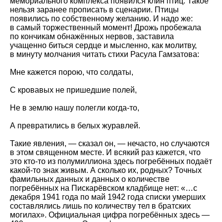
мемориального комплекса появился клин птиц. Такое
нельзя заранее прописать в сценарии. Птицы
появились по собственному желанию. И надо же:
в самый торжественный момент! Дрожь пробежала
по кончикам обнажённых нервов, заставила
учащенно биться сердце и мысленно, как молитву,
в минуту молчания читать стихи Расула Гамзатова:
Мне кажется порою, что солдаты,
С кровавых не пришедшие полей,
Не в землю нашу полегли когда-то,
А превратились в белых журавлей.
Такие явления, — сказал он, — нечасто, но случаются
в этом священном месте. И всякий раз кажется, что
это кто-то из полумиллиона здесь погребённых подаёт
какой-то знак живым. А сколько их, родных? Точных
фамильных данных и данных о количестве
погребённых на Пискарёвском кладбище нет: «…с
декабря 1941 года по май 1942 года списки умерших
составлялись лишь по количеству тел в братских
могилах». Официальная цифра погребённых здесь —