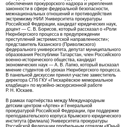
обеспечения прокурорского надзора и укрепления
законности в сфере федеральной безопасности,
межнациональных отношений и противодействия
экстремизму НИИ Университета прокуратуры
Российской Федерации, кандидат юридических наук,
доцент — С. В. Борисов, который рассказал о «Роли
Нюрнбергского процесса в предупреждении
преступлений экстремистской направленности»;
представитель Казанского (Приволжского)
федерального университета, депутат муниципального
образования Республики Татарстан, член Российского
военно-исторического общества, кандидат
экономических наук — А. В. Лапко, который высказал
мнение студентов об уроках Нюрнбергского процесса.
В панельной дискуссии принял участие заместитель
директора СПб ГКУ «Пискарёвское мемориальное
кладбище» по музейно-экскурсионной работе
Р. Н. Юскаев.
В рамках партнёрства между Международным
детским центром «Артек» и Генеральной
прокуратурой Российской Федерации, при поддержке
преподавательского корпуса Крымского юридического
института (филиала) Университета прокуратуры
Российской Федерации профильным отрядом «Юный