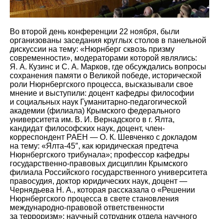
Во второй день конференции 22 ноября, были
организованы заседания круглых столов в панельной
дискуссии на тему: «Нюрнберг сквозь призму
современности», модераторами которой являлись:
Я. А. Кузинс и С. А. Марков, где обсуждались вопросы
сохранения памяти о Великой победе, исторической
роли Нюрнбергского процесса, высказывали свое
мнение и выступили: доцент кафедры философии
и социальных наук Гуманитарно-педагогической
академии (филиала) Крымского федерального
университета им. В. И. Вернадского в г. Ялта,
кандидат философских наук, доцент, член-
корреспондент РАЕН — О. К. Шевченко с докладом
на тему: «Ялта-45″, как юридическая предтеча
Нюрнбергского трибунала»; профессор кафедры
государственно-правовых дисциплин Крымского
филиала Российского государственного университета
правосудия, доктор юридических наук, доцент —
Чернядьева Н. А., которая рассказала о «Решении
Нюрнбергского процесса в свете становления
международно-правовой ответственности
за терроризм»; научный сотрудник отдела научного