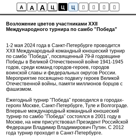
A
A
Новости
A
Ц
Ц
Ц
Возложение цветов участниками XXII
Международного турнира по самбо "Победа"
1-2 мая 2024 года в Санкт-Петербурге проводится
XXII Международный командный юношеский турнир
по самбо "Победа", посвященный 79-й годовщине
Победы в Великой Отечественной войне 1941-1945
годов, среди команд городов-героев, городов
воинской славы и федеральных округов России.
Мероприятие посвящено подвигу героев Великой
Отечественной войны, памяти миллионов борцов с
фашизмом.
Ежегодный турнир "Победа" проводился в городах-
героях Москве, Санкт-Петербурге, Туле и Волгограде.
Впервые международный командный юношеский
турнир по самбо "Победа" состоялся в 2001 году в
Москве, на нем присутствовал Президент Российской
Федерации Владимир Владимирович Путин. С 2012
года турнир проходит в Санкт‑Петербурге.