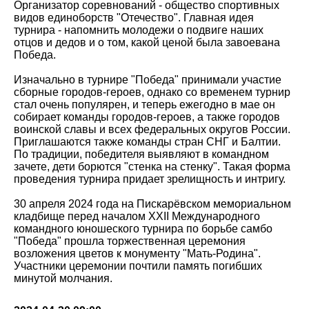
Организатор соревнований - общество спортивных
видов единоборств "Отечество". Главная идея
турнира - напомнить молодежи о подвиге наших
отцов и дедов и о том, какой ценой была завоевана
Победа.
Изначально в турнире "Победа" принимали участие
сборные городов-героев, однако со временем турнир
стал очень популярен, и теперь ежегодно в мае он
собирает команды городов-героев, а также городов
воинской славы и всех федеральных округов России.
Приглашаются также команды стран СНГ и Балтии.
По традиции, победителя выявляют в командном
зачете, дети борются "стенка на стенку". Такая форма
проведения турнира придает зрелищность и интригу.
30 апреля 2024 года на Пискарёвском мемориальном
кладбище перед началом XXII Международного
командного юношеского турнира по борьбе самбо
"Победа" прошла торжественная церемония
возложения цветов к монументу "Мать-Родина".
Участники церемонии почтили память погибших
минутой молчания.