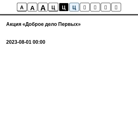
A
A
Галерея
A
Ц
Ц
Ц
Акция «Доброе дело Первых»
2023-08-01 00:00