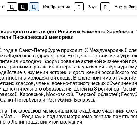
ет:
Изображения:
Звук:
Настройки:
Ц
Ц
Ц
Новости
ународного слета кадет России и Ближнего Зарубежья 
етили Пискарёвский мемориал
1 года в Санкт-Петербурге проходит IX Международный сле
я «Кадетское содружество». Его цель — развитие и укрепл
спитания молодежи, формирование активной жизненной поз
 патриотизма, развитие интереса и уважения к культурному
действие в изучении истории и достижений российского гос
антности в молодежной среде. В слете принимают участие
детских классов, члены военно-патриотических объединений
 дополнительного образования детей из 8 регионов Росси
радской, Кировской, Московской, Тверской областей; Респу
 Санкт-Петербурга и Республики Беларусь.
да на Пискарёвском мемориальном кладбище участники слет
 «Мать — Родина» и под звук метронома почтили память п
дного Ленинграда минутой молчания.