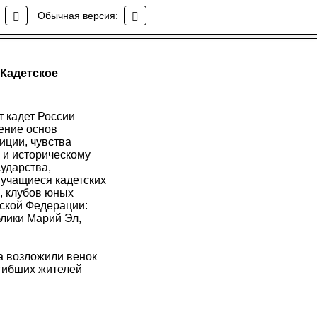
Обычная версия:
"Кадетское
т кадет России
ение основ
иции, чувства
 и историческому
ударства,
 учащиеся кадетских
, клубов юных
йской Федерации:
блики Марий Эл,
а возложили венок
огибших жителей