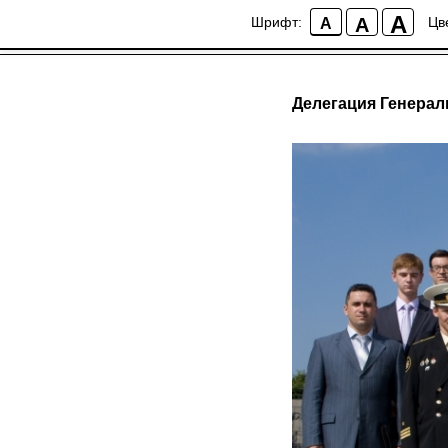
A
A
Шрифт:
Цв
A
Делегация Генера