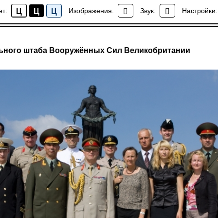
ет:
Изображения:
Звук:
Настройки:
Ц
Ц
Ц
Новости
льного штаба Вооружённых Сил Великобритании