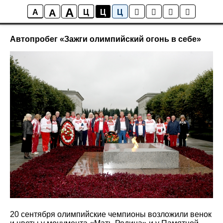
A
A
Новости
A
Ц
Ц
Ц
Автопробег «Зажги олимпийский огонь в себе»
20 сентября олимпийские чемпионы возложили венок