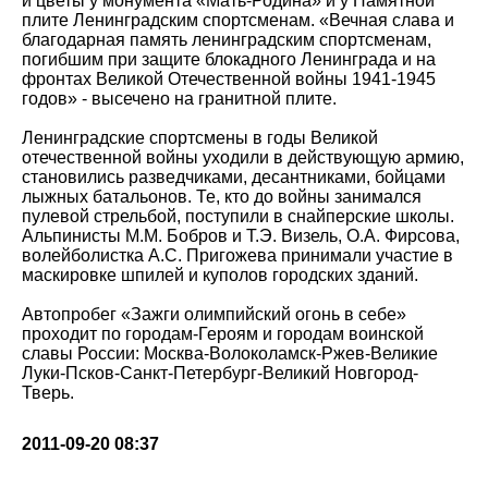
и цветы у монумента «Мать-Родина» и у Памятной
плите Ленинградским спортсменам. «Вечная слава и
благодарная память ленинградским спортсменам,
погибшим при защите блокадного Ленинграда и на
фронтах Великой Отечественной войны 1941-1945
годов» - высечено на гранитной плите.
Ленинградские спортсмены в годы Великой
отечественной войны уходили в действующую армию,
становились разведчиками, десантниками, бойцами
лыжных батальонов. Те, кто до войны занимался
пулевой стрельбой, поступили в снайперские школы.
Альпинисты М.М. Бобров и Т.Э. Визель, О.А. Фирсова,
волейболистка А.С. Пригожева принимали участие в
маскировке шпилей и куполов городских зданий.
Автопробег «Зажги олимпийский огонь в себе»
проходит по городам-Героям и городам воинской
славы России: Москва-Волоколамск-Ржев-Великие
Луки-Псков-Санкт-Петербург-Великий Новгород-
Тверь.
2011-09-20 08:37