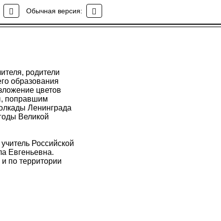
Обычная версия:
ителя, родители
его образования
зложение цветов
ы, поправшим
болкады Ленинграда
годы Великой
учитель Российской
а Евгеньевна.
 и по территории