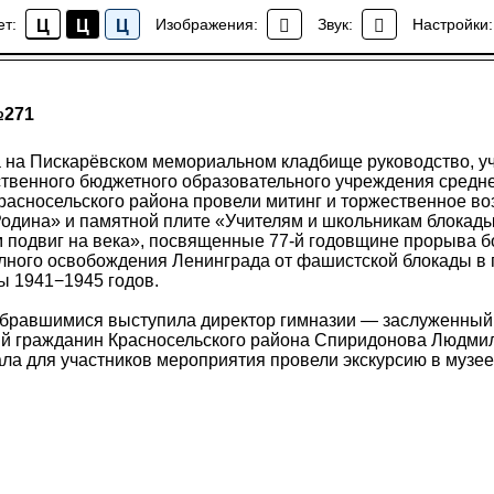
ет:
Изображения:
Звук:
Настройки:
Ц
Ц
Ц
Новости
№271
а на Пискарёвском мемориальном кладбище руководство, уч
ственного бюджетного образовательного учреждения средн
расносельского района провели митинг и торжественное во
Родина» и памятной плите «Учителям и школьникам блокад
 подвиг на века», посвященные 77-й годовщине прорыва 
олного освобождения Ленинграда от фашистской блокады в 
ы 1941−1945 годов.
обравшимися выступила директор гимназии — заслуженный 
й гражданин Красносельского района Спиридонова Людмил
а для участников мероприятия провели экскурсию в музее