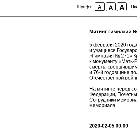
A
A
Шрифт:
Цв
A
Митинг гимназии 
5 февраля 2020 год
и учащиеся Государ
«Гимназия № 271» К
к монументу «Мать-
смерть, свершившим
и 76-й годовщине п
Отечественной войн
На митинге перед с
Федерации, Почетны
Сотрудники мемориал
мемориала.
2020-02-05 00:00