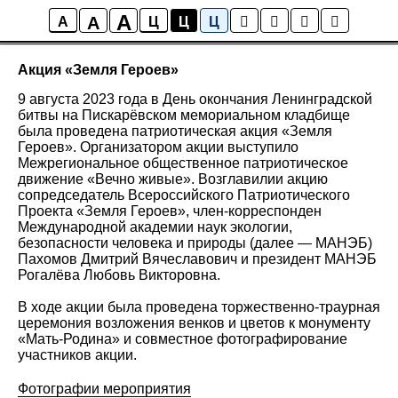
A
A
Новости
A
Ц
Ц
Ц
Акция «Земля Героев»
9 августа 2023 года в День окончания Ленинградской
битвы на Пискарёвском мемориальном кладбище
была проведена патриотическая акция «Земля
Героев». Организатором акции выступило
Межрегиональное общественное патриотическое
движение «Вечно живые». Возглавилии акцию
сопредседатель Всероссийского Патриотического
Проекта «Земля Героев», член-корреспонден
Международной академии наук экологии,
безопасности человека и природы (далее — МАНЭБ)
Пахомов Дмитрий Вячеславович и президент МАНЭБ
Рогалёва Любовь Викторовна.
В ходе акции была проведена торжественно-траурная
церемония возложения венков и цветов к монументу
«Мать-Родина» и совместное фотографирование
участников акции.
Фотографии мероприятия