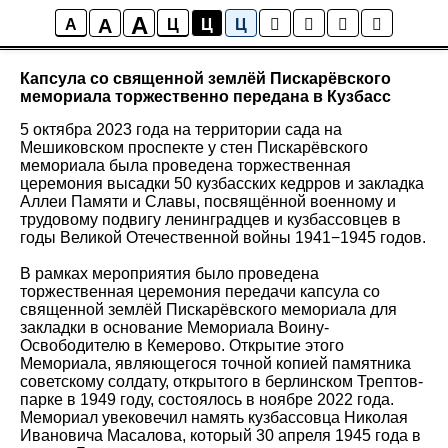
A
A
Новости
A
Ц
Ц
Ц
Капсула со священной землёй Пискарёвского
мемориала торжественно передана в Кузбасс
5 октябра 2023 года на территории сада на
Мешиковском проспекте у стен Пискарёвского
мемориала была проведена торжественная
церемония высадки 50 кузбасских кедрров и закладка
Аллеи Памяти и Славы, посвящённой военному и
трудовому подвигу ленинградцев и кузбассовцев в
годы Великой Отечественной войны 1941−1945 годов.
В рамках мероприятия было проведена
торжественная церемония передачи капсула со
священной землёй Пискарёвского мемориала для
закладки в основание Мемориала Воину-
Освободителю в Кемерово. Открытие этого
Мемориала, являющегося точной копией памятника
советскому солдату, открытого в берлинском Трептов-
парке в 1949 году, состоялось в ноябре 2022 года.
Мемориал увековечил намять кузбассовца Николая
Ивановича Масалова, который 30 апреля 1945 года в