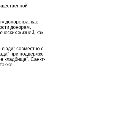
Общественной
у донорства, как
ости донорам,
ческих жизней, как
 люди" совместно с
ада" при поддержке
е кладбище", Санкт-
 также