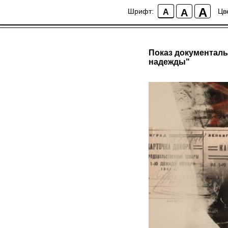
A
A
Шрифт:
Цв
A
Показ документаль
надежды"