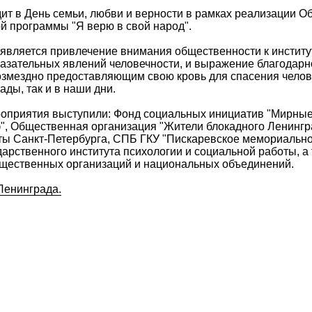
ит в День семьи, любви и верности в рамках реализации 
й программы "Я верю в свой народ".
является привлечение внимания общественности к институт
казательных явлений человечности, и выражение благодарн
озмездно предоставляющим свою кровь для спасения челове
ады, так и в наши дни.
оприятия выступили: Фонд социальных инициатив "Мирные
", Общественная организация "Жители блокадного Ленингр
ы Санкт-Петербурга, СПБ ГКУ "Пискаревское мемориально
дарственного института психологии и социальной работы, а
бщественных организаций и национальных объединений.
Ленинграда.