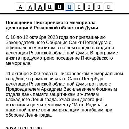
A
A
Новости
A
Ц
Ц
Ц
Посещение Пискарёвского мемориала
делегацией Рязанской областной Думы
C 10 по 12 октября 2023 года по приглашению
Законодательного Собрания Санкт-Петербурга с
официальным визитом в нашем городе находится
делегация Рязанской областной Думы. В программе
визита предусмотрено посещение Пискарёвского
мемориала.
11 октября 2023 года на Пискарёвском мемориальном
кладбище в рамках визита в Санкт-Петербург
делегация Рязанской областной Думы во главе с
Председателем Аркадием Васильевичем Фоминым
отдала дань памяти защитникам и жителям
блокадного Ленинграда. Учасники делегации
возложили цветы к монументу "Мать-Родина" и
памятной плите воинам-рязанцам, погибшим при
обороне Ленинграда.
2023-10-11 11:00