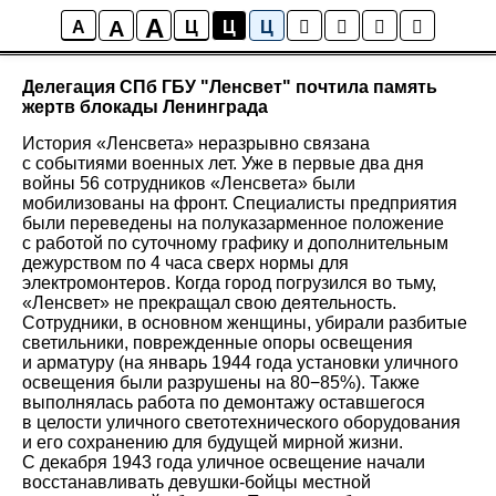
A
A
Новости
A
Ц
Ц
Ц
Делегация СПб ГБУ "Ленсвет" почтила память
жертв блокады Ленинграда
История «Ленсвета» неразрывно связана
с событиями военных лет. Уже в первые два дня
войны 56 сотрудников «Ленсвета» были
мобилизованы на фронт. Специалисты предприятия
были переведены на полуказарменное положение
с работой по суточному графику и дополнительным
дежурством по 4 часа сверх нормы для
электромонтеров. Когда город погрузился во тьму,
«Ленсвет» не прекращал свою деятельность.
Сотрудники, в основном женщины, убирали разбитые
светильники, поврежденные опоры освещения
и арматуру (на январь 1944 года установки уличного
освещения были разрушены на 80−85%). Также
выполнялась работа по демонтажу оставшегося
в целости уличного светотехнического оборудования
и его сохранению для будущей мирной жизни.
С декабря 1943 года уличное освещение начали
восстанавливать девушки-бойцы местной