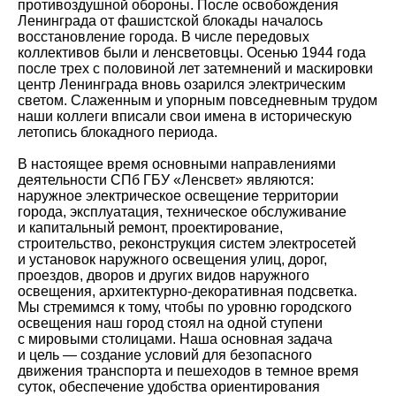
противоздушной обороны. После освобождения
Ленинграда от фашистской блокады началось
восстановление города. В числе передовых
коллективов были и ленсветовцы. Осенью 1944 года
после трех с половиной лет затемнений и маскировки
центр Ленинграда вновь озарился электрическим
светом. Слаженным и упорным повседневным трудом
наши коллеги вписали свои имена в историческую
летопись блокадного периода.
В настоящее время основными направлениями
деятельности СПб ГБУ «Ленсвет» являются:
наружное электрическое освещение территории
города, эксплуатация, техническое обслуживание
и капитальный ремонт, проектирование,
строительство, реконструкция систем электросетей
и установок наружного освещения улиц, дорог,
проездов, дворов и других видов наружного
освещения, архитектурно-декоративная подсветка.
Мы стремимся к тому, чтобы по уровню городского
освещения наш город стоял на одной ступени
с мировыми столицами. Наша основная задача
и цель — создание условий для безопасного
движения транспорта и пешеходов в темное время
суток, обеспечение удобства ориентирования