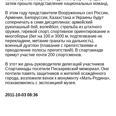
затем прошло представление национальных команд.
В этом году представители Вооруженных сил России,
Армении, Белоруссии, Казахстана и Украины будут
соперничать в семи дисциплинах: армейский
рукопашный бой, волейбол, стрельба из штатного
оружия, гиревой спорт, спортивное ориентирование и
многоборье (бег на 100 и 3000 м, подтягивание не
перекладине, метание гранаты на дальность),
военный дуатлон (плавание с препятствиями и
преодоление полосы препятствий). В спартакиаде
примут участие почти 200 спортсменов.
В этот же день руководители делегаций участников
Спартакиады посетили Пискаревский мемориал. Они
почтили память защитников и жителей осаждённого
города, возложили венок к монументу «Мать-Родина»,
познакомились с экспозицией музея.
2011-10-03 08:36