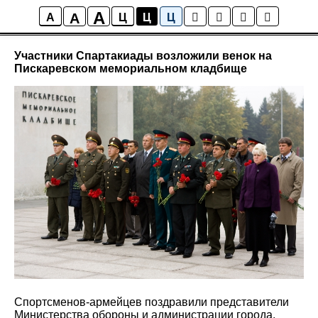
A
A
Новости
A
Ц
Ц
Ц
Участники Спартакиады возложили венок на
Пискаревском мемориальном кладбище
Спортсменов-армейцев поздравили представители
Министерства обороны и администрации города,