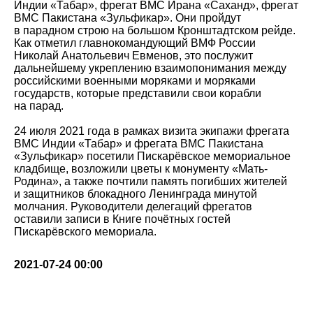
Индии «Табар», фрегат ВМС Ирана «Саханд», фрегат
ВМС Пакистана «Зульфикар». Они пройдут
в парадном строю на большом Кронштадтском рейде.
Как отметил главнокомандующий ВМФ России
Николай Анатольевич Евменов, это послужит
дальнейшему укреплению взаимопонимания между
российскими военными моряками и моряками
государств, которые представили свои корабли
на парад.
24 июля 2021 года в рамках визита экипажи фрегата
ВМС Индии «Табар» и фрегата ВМС Пакистана
«Зульфикар» посетили Пискарёвское мемориальное
кладбище, возложили цветы к монументу «Мать-
Родина», а также почтили память погибших жителей
и защитников блокадного Ленинграда минутой
молчания. Руководители делегаций фрегатов
оставили записи в Книге почётных гостей
Пискарёвского мемориала.
2021-07-24 00:00