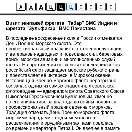
A
A
Новости
A
Ц
Ц
Ц
Визит экипажей фрегата "Табар" ВМС Индии и
фрегата "Зульфикар" ВМС Пакистана
В последнее воскресенье июля в России отмечается
День Военно-морского флота. Это
профессиональный праздник всех военнослужащих
и ветеранов надводных и подводных сил, береговых
войск, морской авиации и многочисленных служб
флота. На протяжении нескольких последних веков
российский флот защищает морские рубежи страны
и представляет её интересы в Мировом океане.
История Дня Военно-морского флота неразрывно
связана с одним из самых знаменитых советских
флотоводцев — адмиралом флота Советского Союза
Николаем Герасимовичем Кузнецовым. Именно
по его инициативе за два года до войны появился
профессиональный праздник военных моряков.
Традиция отмечать День Военно-морского флота
морскими парадами с подъемом флагов
расцвечивания и орудийными залпами повелась
со времен императора Петра I. Он ввел ее в память