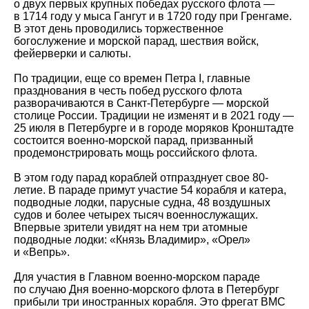
о двух первых крупных победах русского флота —
в 1714 году у мыса Гангут и в 1720 году при Гренгаме.
В этот день проводились торжественное
богослужение и морской парад, шествия войск,
фейерверки и салюты.
По традиции, еще со времен Петра I, главные
празднования в честь побед русского флота
разворачиваются в Санкт-Петербурге — морской
столице России. Традиции не изменят и в 2021 году —
25 июля в Петербурге и в городе моряков Кронштадте
состоится военно-морской парад, призванный
продемонстрировать мощь российского флота.
В этом году парад кораблей отпразднует свое 80-
летие. В параде примут участие 54 корабля и катера,
подводные лодки, парусные судна, 48 воздушных
судов и более четырех тысяч военнослужащих.
Впервые зрители увидят на нем три атомные
подводные лодки: «Князь Владимир», «Орел»
и «Вепрь».
Для участия в Главном военно-морском параде
по случаю Дня военно-морского флота в Петербург
прибыли три иностранных корабля. Это фрегат ВМС