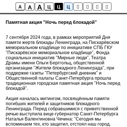
A
A
Новости
A
Ц
Ц
Ц
Памятная акция "Ночь перед блокадой"
7 сентября 2024 года, в рамках мероприятий Дня
памяти жертв блокады Ленинграда, на Пискарёвском
мемориальном кладбище по инициативе СПБ ГКУ
"Пискарёвское мемориальное кладбище", Фонда
социальных инициатив "Мирные люди", Театра
Драмы имени Ольги Берггольц, общественной
организации "Жители блокадного Ленинграда", при
поддержке газеты "Петербургский дневник" и
Общественной палаты Санкт-Петербурга прошла
традиционная городская памятная акция "Ночь перед
блокадой".
Акция началась митингом, посвящённым памяти
погибших жителей и защитников блокадного
Ленинграда. Перед собравшимися с приветственной
речью выступила вице-губернатор Санкт-Петербурга
Наталья Валентиновна Чечина: "Сегодня мы
вспоминаем тех, кто защитил, отстоял наш город,