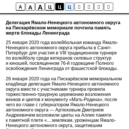
A
A
Новости
A
Ц
Ц
Ц
Делегация Ямало-Ненецкого автономного округа
на Пискарёвском мемориале почтила память
жертв блокады Ленинграда
25 января 2020 года волейбольная команда Ямало-
Ненецкого автономного округа прибыла в Санкт-
Петербург для участия в VIII традиционном турнире
по волейболу среди ветеранов силовых структур
и юношей, посвященном 76-й годовщине Полного
освобождения Ленинграда от фашистской блокады.
26 января 2020 года на Пискарёвском мемориальном
кладбище делегация Ямало-Ненецкого автономного
округа вместе с участниками турнира провела
торжественно-траурную церемонию возложения
венков и цветов к монументу «Мать-Родина», после
чего во главе с губернатором Ямало-Ненецкого
автономного округа — Артюховым Дмитрием
Андреевичем возложили цветы на Аллее памяти
к памятной плите «…землякам, уроженцам Ямало-
Ненецкого автономного округа, защитившим