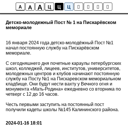
A
A
Новости
A
Ц
Ц
Ц
Детско-молодежный Пост № 1 на Пискарёвском
мемориале
16 января 2024 года детско-молодёжный Пост №1
начал постоянную службу на Пискарёвском
мемориале.
С сегодняшнего дня почетные караулы петербургских
школ, колледжей, лицеев, институтов, университетов,
молодежных центров и клубов начинают постоянную
службу на Посту №1 на Пискаревском мемориальном
кладбище. Они будут нести вахту у Вечного огня и
монумента «Мать-Родина» ежедневно со вторника по
четверг с 12 до 16 часов.
Честь первыми заступить на постоянный пост
получили кадеты школы №145 Калининского района.
2024-01-16 18:01