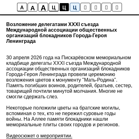
A
A
Новости
A
Ц
Ц
Ц
Возложение делегатами XXXI съезда
Международной ассоциации общественных
организаций блокадников Города-Героя
Ленинграда
30 апреля 2026 года на Пискарёвском мемориальном
кладбище делегаты XXXI съезда Международной
ассоциации общественных организаций блокадников
Города-Героя Ленинграда провели церемонию
возложения цветов к монументу "Мать-Родина".
Память погибших воинов, родителей, братьев, сестер,
товарищей почтили минутой молчания. Многие не
смогли сдержать слез.
Некоторые положили цветы на братские могилы,
вспоминая о тех, кто не пережил суровые годы
войны. На Аллее памяти блокадники нашли
мемориальные плиты своих городов и регионов.
Видеосюжет о мероприятии.