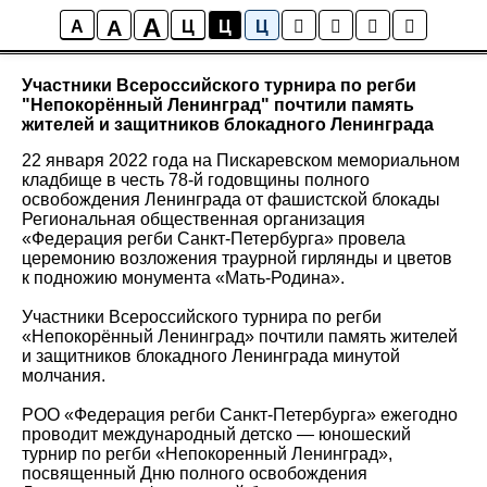
A
A
Новости
A
Ц
Ц
Ц
Участники Всероссийского турнира по регби
"Непокорённый Ленинград" почтили память
жителей и защитников блокадного Ленинграда
22 января 2022 года на Пискаревском мемориальном
кладбище в честь 78-й годовщины полного
освобождения Ленинграда от фашистской блокады
Региональная общественная организация
«Федерация регби Санкт-Петербурга» провела
церемонию возложения траурной гирлянды и цветов
к подножию монумента «Мать-Родина».
Участники Всероссийского турнира по регби
«Непокорённый Ленинград» почтили память жителей
и защитников блокадного Ленинграда минутой
молчания.
РОО «Федерация регби Санкт-Петербурга» ежегодно
проводит международный детско — юношеский
турнир по регби «Непокоренный Ленинград»,
посвященный Дню полного освобождения