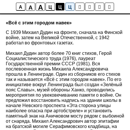
A
A
Новости
A
Ц
Ц
Ц
«Всё с этим городом навек»
С 1939 Михаил Дудин на фронте, сначала на Финской
войне, затем на Великой Отечественной, с 1942
работал во фронтовых газетах.
Михаил Дудин автор более 70 книг стихов, Герой
Социалистического труда (1976), лауреат
Государственной премии СССР (1981). Вся
послевоенная жизнь Михаила Александровича
прошла в Ленинграде. Один из сборников его стихов
так и называется «Всё с этим городом навек». По его
инициативе вокруг Ленинграда был создан «Зелёный
пояс Славы», музей обороны Ханко, проводились
мероприятия по увековечиванию памяти о войне. Он
предложил восстановить надпись на здании школы в
начале Невского проспекта «Эта сторона улицы
наиболее опасна при артобстреле» и установить
памятный знак на Аничковом мосту рядом с выбоиной
от снаряда. Михаил Александрович автор эпитафии
на братской могиле Серафимовского кладбища, на