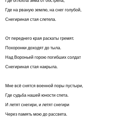
Где оглохла зима от обстрела,
Где на рваную землю, на снег голубой,
Снегириная стая слетела.
От переднего края раскаты гремят.
Похоронки доходят до тыла.
Над Вороньей горою погибших солдат
Снегириная стая накрыла.
Мне всё снятся военной поры пустыри,
Где судьба нашей юности спета.
И летят снегири, и летят снегири
Через память мою до рассвета.