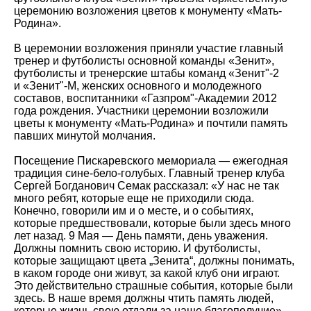
церемонию возложения цветов к монументу «Мать-
Родина».
В церемонии возложения приняли участие главный
тренер и футболисты основной команды «Зенит»,
футболисты и тренерские штабы команд «Зенит"-2
и «Зенит"-М, женских основного и молодежного
составов, воспитанники «Газпром"-Академии 2012
года рождения. Участники церемонии возложили
цветы к монументу «Мать-Родина» и почтили память
павших минутой молчания.
Посещение Пискаревского мемориала — ежегодная
традиция сине-бело-голубых. Главный тренер клуба
Сергей Богданович Семак рассказал: «У нас не так
много ребят, которые еще не приходили сюда.
Конечно, говорили им и о месте, и о событиях,
которые предшествовали, которые были здесь много
лет назад. 9 Мая — День памяти, день уважения.
Должны помнить свою историю. И футболисты,
которые защищают цвета „Зенита“, должны понимать,
в каком городе они живут, за какой клуб они играют.
Это действительно страшные события, которые были
здесь. В наше время должны чтить память людей,
которые жизнь свою отдали за наше благополучие».