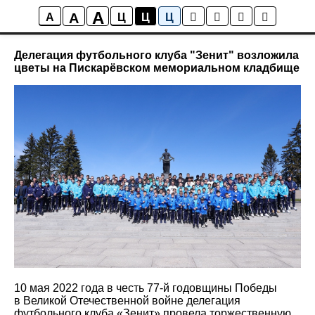
A
A
Новости
A
Ц
Ц
Ц
Делегация футбольного клуба "Зенит" возложила
цветы на Пискарёвском мемориальном кладбище
10 мая 2022 года в честь 77-й годовщины Победы
в Великой Отечественной войне делегация
футбольного клуба «Зенит» провела торжественную