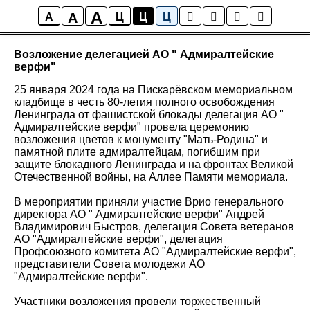
A
A
Новости
A
Ц
Ц
Ц
Возложение делегацией АО " Адмиралтейские
верфи"
25 января 2024 года на Пискарёвском мемориальном
кладбище в честь 80-летия полного освобождения
Ленинграда от фашистской блокады делегация АО "
Адмиралтейские верфи" провела церемонию
возложения цветов к монументу "Мать-Родина" и
памятной плите адмиралтейцам, погибшим при
защите блокадного Ленинграда и на фронтах Великой
Отечественной войны, на Аллее Памяти мемориала.
В мероприятии приняли участие Врио генерального
директора АО " Адмиралтейские верфи" Андрей
Владимирович Быстров, делегация Совета ветеранов
АО "Адмиралтейские верфи", делегация
Профсоюзного комитета АО "Адмиралтейские верфи",
представители Совета молодежи АО
"Адмиралтейские верфи".
Участники возложения провели торжественный