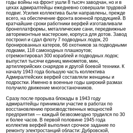
годы войны на фронт ушли 8 тысяч заводчан, но и в
цехах адмиралтейцы ежедневно совершали трудовой
подвиг. Усилия коллектива были направлены, прежде
всего, на обеспечение фронта военной продукцией. В
кратчайшие сроки работники верфей изготавливали
бронеплатформы, металлические сани, передвижные
авторемонтные мастерские, корпуса для дотов. Завод
построил и сдал флоту 7 подводных лодок, 20
бронированных катеров, 66 охотников за подводными
лодками, 118 самоходных плашкоутов;
отремонтировал 300 кораблей и подводных лодок;
выпустил тысячи единиц минометов, мин,
артиллерийских снарядов и другой боевой техники. К
началу 1943 года большую часть коллектива
Адмиралтейских верфей составляли женщины и
подростки. Именно в военные годы широкий размах
получило движение многостаночников.
Сразу после прорыва блокады в 1943 году
адмиралтейцы принимали участие в работах по
восстановлению производственных мощностей
предприятия — каждый безвозмездно трудился по 30
и более часов. В первой половине 1945 года
коллектив верфей выполнил срочное задание по
ремонту электростанций области: Дубровской,