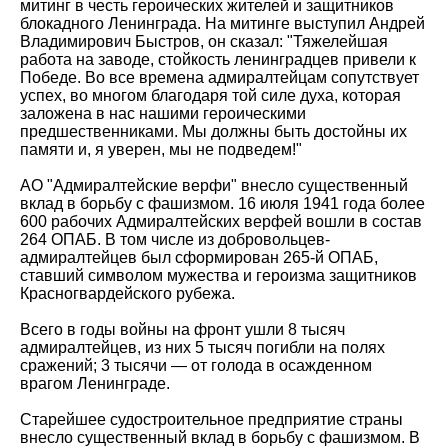
митинг в честь героических жителей и защитников
блокадного Ленинграда. На митинге выступил Андрей
Владимирович Быстров, он сказал: "Тяжелейшая
работа на заводе, стойкость ленинградцев привели к
Победе. Во все времена адмиралтейцам сопутствует
успех, во многом благодаря той силе духа, которая
заложена в нас нашими героическими
предшественниками. Мы должны быть достойны их
памяти и, я уверен, мы не подведем!"
АО "Адмиралтейские верфи" внесло существенный
вклад в борьбу с фашизмом. 16 июля 1941 года более
600 рабочих Адмиралтейских верфей вошли в состав
264 ОПАБ. В том числе из добровольцев-
адмиралтейцев был сформирован 265-й ОПАБ,
ставший символом мужества и героизма защитников
Красногвардейского рубежа.
Всего в годы войны на фронт ушли 8 тысяч
адмиралтейцев, из них 5 тысяч погибли на полях
сражений; 3 тысячи — от голода в осажденном
врагом Ленинграде.
Старейшее судостроительное предприятие страны
внесло существенный вклад в борьбу с фашизмом. В