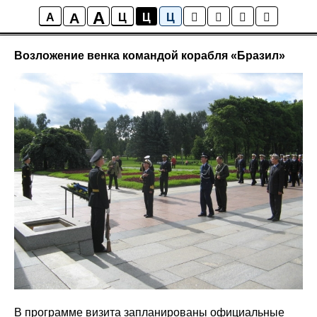
A
A
Новости
A
Ц
Ц
Ц
Возложение венка командой корабля «Бразил»
В программе визита запланированы официальные