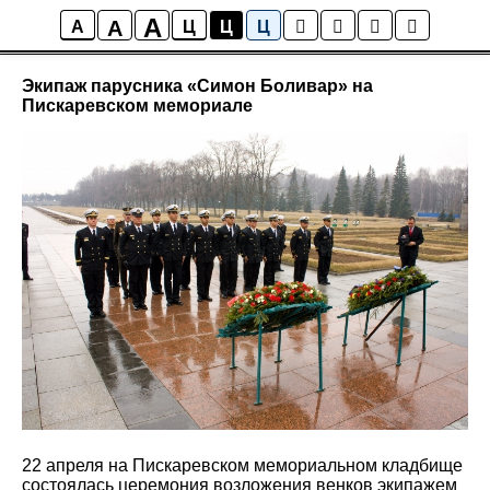
A
A
Новости
A
Ц
Ц
Ц
Экипаж парусника «Симон Боливар» на
Пискаревском мемориале
22 апреля на Пискаревском мемориальном кладбище
состоялась церемония возложения венков экипажем