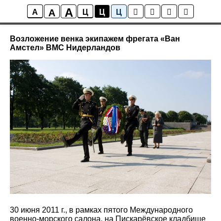
A
A
Новости
A
Ц
Ц
Ц
Возложение венка экипажем фрегата «Ван
Амстел» ВМС Нидерландов
30 июня 2011 г., в рамках пятого Международного
военно-морского салона, на Пискарёвское кладбище