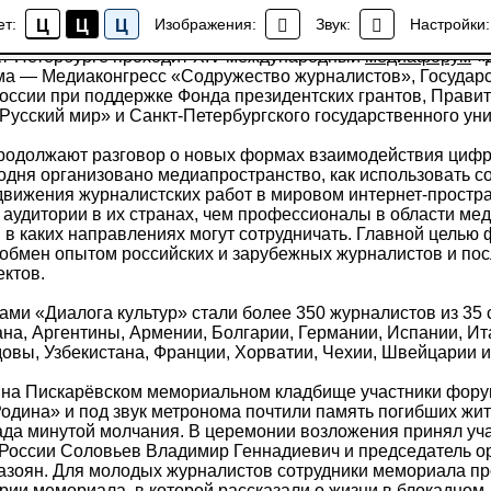
"Диалог культур" возложили цветы к монументу "Мать
ет:
Изображения:
Звук:
Настройки:
Ц
Ц
Ц
Новости
кт-Петербурге проходит XIV международный
медиафорум
«Д
а — Медиаконгресс «Содружество журналистов», Государ
оссии при поддержке Фонда президентских грантов, Правит
Русский мир» и Санкт-Петербургского государственного уни
родолжают разговор о новых формах взаимодействия циф
егодня организовано медиапространство, как использовать 
вижения журналистских работ в мировом интернет-простра
аудитории в их странах, чем профессионалы в области мед
и в каких направлениях могут сотрудничать. Главной целью
 обмен опытом российских и зарубежных журналистов и по
ктов.
ками «Диалога культур» стали более 350 журналистов из 35 
на, Аргентины, Армении, Болгарии, Германии, Испании, Ит
овы, Узбекистана, Франции, Хорватии, Чехии, Швейцарии и 
а на Пискарёвском мемориальном кладбище участники фор
одина» и под звук метронома почтили память погибших жи
ада минутой молчания. В церемонии возложения принял уч
России Соловьев Владимир Геннадиевич и председатель о
зоян. Для молодых журналистов сотрудники мемориала пр
ории мемориала, в которой рассказали о жизни в блокадном