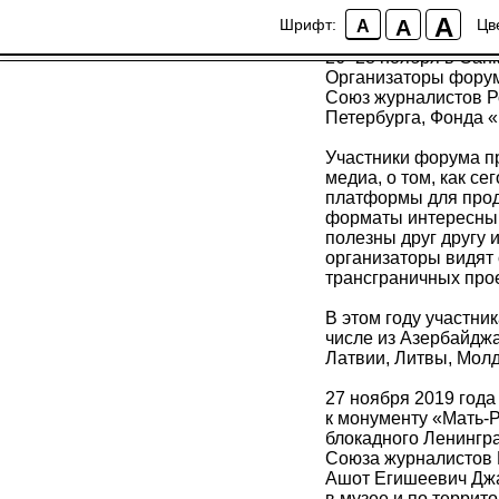
Участники форума 
A
A
Шрифт:
Цв
A
26−28 ноября в Сан
Организаторы форум
Союз журналистов Р
Петербурга, Фонда «
Участники форума п
медиа, о том, как с
платформы для прод
форматы интересны 
полезны друг другу 
организаторы видят
трансграничных прое
В этом году участни
числе из Азербайджа
Латвии, Литвы, Молд
27 ноября 2019 год
к монументу «Мать-Р
блокадного Ленингр
Союза журналистов 
Ашот Егишеевич Джа
в музее и по террит