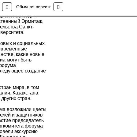
-Родина"
Обычная версия:
иалог культур».
ственный Эрмитаж,
ельства Санкт-
верситета.
ровых и социальных
современные
нстве, какие новые
иа могут быть
 форума
следующее создание
стран мира, в том
алии, Казахстана,
других стран.
ума возложили цветы
телей и защитников
астие председатель
ргкомитета форума
овели экскурсию
 Ленинграде,