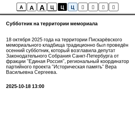
A
A
Новости
A
Ц
Ц
Ц
Cубботник на территории мемориала
18 октября 2025 года на территории Пискарёвского
мемориального кладбища традиционно был проведён
осенний субботник, который возглавила депутат
Законодательного Собрания Санкт-Петербурга от
фракции "Единая Россия", региональный координатор
партийного проекта "Историческая память" Вера
Васильевна Сергеева.
2025-10-18 13:00