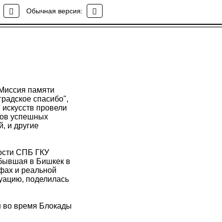
Обычная версия:
"Миссия памяти
радское спасибо",
 искусств провели
ров успешных
, и другие
ности СПБ ГКУ
бывшая в Бишкек в
фах и реальной
куацию, поделилась
н во время Блокады