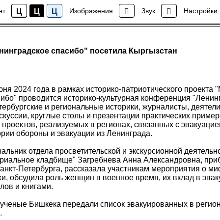
ет:
Изображения:
Звук:
Настройки:
Ц
Ц
Ц
Новости
нинградское спасибо" посетила Кыргызстан
июня 2024 года в рамках историко-патриотического проекта 
ибо" проводится историко-культурная конференция "Ленинг
тербургские и региональные историки, журналисты, деятели
скуссии, круглые столы и презентации практических приме
 проектов, реализуемых в регионах, связанных с эвакуацией
рии обороны и эвакуации из Ленинграда.
чальник отдела просветительской и экскурсионной деятель
риальное кладбище" Загребнева Анна Александровна, при
анкт-Петербурга, рассказала участникам мероприятия о ми
и, обсудила роль женщин в военное время, их вклад в эва
лов и книгами.
и ученые Бишкека передали список эвакуированных в регио
.