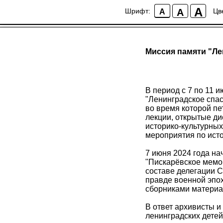
A
A
Шрифт:
Цв
A
Миссия памяти "Ле
В период с 7 по 11 
"Ленинградское спас
во время которой пе
лекции, открытые ди
историко-культурных
мероприятия по исто
7 июня 2024 года на
"Пискарёвское мемо
составе делегации С
правде военной эпох
сборниками материа
В ответ архивисты 
ленинградских детей