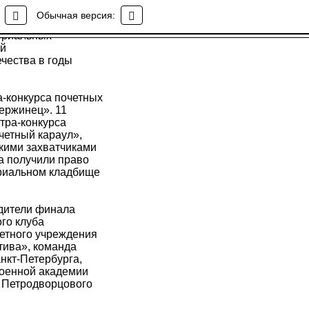
Обычная версия:
мориальных
ой
чества в годы
а-конкурса почетных
ержинец». 11
тра-конкурса
четный караул»,
кими захватчиками
а получили право
ориальном кладбище
.
едители финала
го клуба
жетного учреждения
тива», команда
нкт-Петербурга,
Военной академии
т Петродворцового