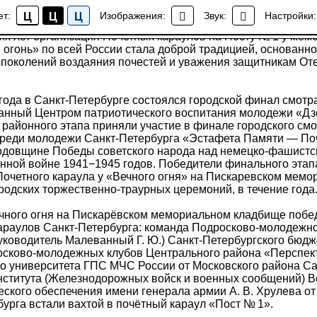
са почетных караулов на "Посту №1"
ет:
Изображения:
Звук:
Настройки:
Ц
Ц
Ц
Новости
их лет организация Почетных караулов на Посту № 1 у ме
огонь» по всей России стала доброй традицией, основанн
 поколений воздаяния почестей и уважения защитникам Оте
 года в Санкт-Петербурге состоялся городской финал смотр
ванный Центром патриотического воспитания молодежи «Дз
районного этапа приняли участие в финале городского смо
среди молодежи Санкт-Петербурга «Эстафета Памяти — По
одовщине Победы советского народа над немецко-фашистс
енной войне 1941−1945 годов. Победители финального этап
Почетного караула у «Вечного огня» на Пискаревском мем
родских торжественно-траурных церемоний, в течение года
Вечного огня на Пискарёвском мемориальном кладбище поб
караулов Санкт-Петербурга: команда Подросково-молодежно
уководитель Малеванный Г. Ю.) Санкт-Петербургского бюд
сково-молодежных клубов Центрального района «Перспек
го университета ГПС МЧС России от Московского района Са
нститута (Железнодорожных войск и военных сообщений) 
ского обеспечения имени генерала армии А. В. Хрулева о
урга встали вахтой в почётный караул «Пост № 1».