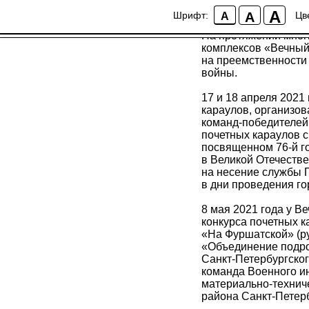
Победители конкур
A
A
Шрифт:
Цв
A
На протяжении мног
комплексов «Вечный 
на преемственности
войны.
17 и 18 апреля 2021
караулов, организо
команд-победителей 
почетных караулов 
посвященном 76-й г
в Великой Отечеств
на несение службы 
в дни проведения го
8 мая 2021 года у 
конкурса почетных 
«На Фуршатской» (р
«Объединение подро
Санкт-Петербургско
команда Военного и
материально-техниче
района Санкт-Петерб