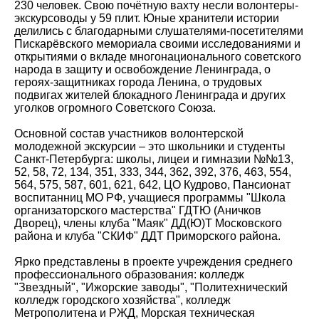
230 человек. Свою почётную вахту несли волонтеры-
экскурсоводы у 59 плит. Юные хранители истории
делились с благодарными слушателями-посетителями
Пискарёвского мемориала своими исследованиями и
открытиями о вкладе многонационального советского
народа в защиту и освобождение Ленинграда, о
героях-защитниках города Ленина, о трудовых
подвигах жителей блокадного Ленинграда и других
уголков огромного Советского Союза.
Основной состав участников волонтерской
молодежной экскурсии – это школьники и студенты
Санкт-Петербурга: школы, лицеи и гимназии №№13,
52, 58, 72, 134, 351, 333, 344, 362, 392, 376, 463, 554,
564, 575, 587, 601, 621, 642, ЦО Кудрово, Пансионат
воспитанниц МО РФ, учащиеся программы "Школа
организаторского мастерства" ГДТЮ (Аничков
Дворец), члены клуба "Маяк" ДД(Ю)Т Московского
района и клуба "СКИФ" ДДТ Приморского района.
Ярко представлены в проекте учреждения среднего
профессионального образования: колледж
"Звездный", "Ижорские заводы", "Политехнический
колледж городского хозяйства", колледж
Метрополитена и РЖД, Морская техническая