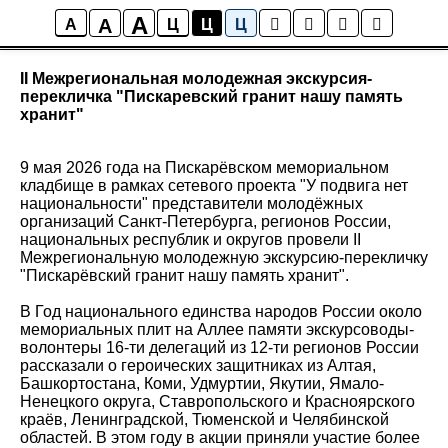
A
A
Новости
A
Ц
Ц
Ц
II Межрегиональная молодежная экскурсия-
перекличка "Пискаревский гранит нашу память
хранит"
9 мая 2026 года на Пискарёвском мемориальном
кладбище в рамках сетевого проекта "У подвига нет
национальности" представители молодёжных
организаций Санкт-Петербурга, регионов России,
национальных республик и округов провели II
Межрегиональную молодежную экскурсию-перекличку
"Пискарёвский гранит нашу память хранит".
В Год национального единства народов России около
мемориальных плит на Аллее памяти экскурсоводы-
волонтеры 16-ти делегаций из 12-ти регионов России
рассказали о героических защитниках из Алтая,
Башкортостана, Коми, Удмуртии, Якутии, Ямало-
Ненецкого округа, Ставропольского и Красноярского
краёв, Ленинградской, Тюменской и Челябинской
областей. В этом году в акции приняли участие более